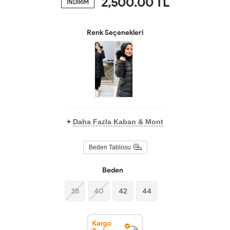
2,500.00
TL
İNDİRİM
Renk Seçenekleri
+
Daha Fazla Kaban & Mont
Beden Tablosu
Beden
38
40
42
44