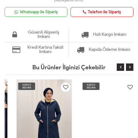
Whatsapp ile Sipariş
Telefon ile Sipariş
Güvenli Alışveriş
Hızlı Kargo İmkanı
İmkanı
Kredi Kartına Taksit
Kapıda Ödeme İmkanı
İmkanı
Bu Ürünler İlginizi Çekebilir
KARGO
KARGO
BEDAVA
BEDAVA