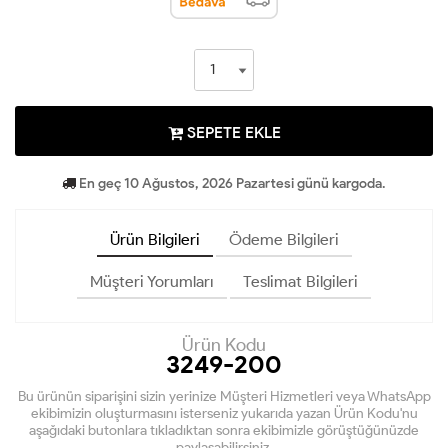
SEPETE EKLE
En geç 10 Ağustos, 2026 Pazartesi günü kargoda.
Ürün Bilgileri
Ödeme Bilgileri
Müşteri Yorumları
Teslimat Bilgileri
Ürün Kodu
3249-200
Bu ürünün siparişini sizin yerinize Müşteri Hizmetleri veya WhatsApp
ekibimizin oluşturmasını isterseniz yukarıda yazan Ürün Kodu'nu
aşağıdaki butonlara tıkladıktan sonra ekibimizle görüştüğünüzde
paylaşabilirsiniz.