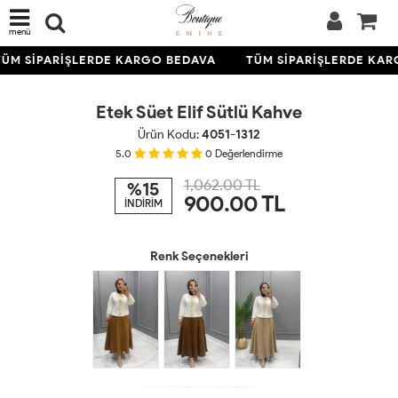
menü
ÜM SİPARİŞLERDE KARGO BEDAVA
TÜM SİPARİŞLERDE KAR
KARGO
BEDAVA
Etek Süet Elif Sütlü Kahve
Ürün Kodu:
4051-1312
5.0
0
Değerlendirme
1,062.00 TL
%15
900.00
TL
İNDİRİM
Renk Seçenekleri