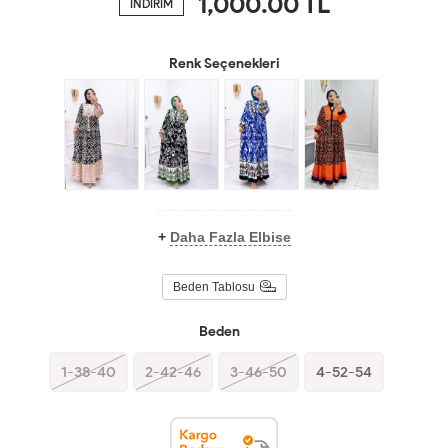
1,000.00
TL
İNDİRİM
Renk Seçenekleri
+
Daha Fazla Elbise
Beden Tablosu
Beden
1-38-40
2-42-46
3-46-50
4-52-54