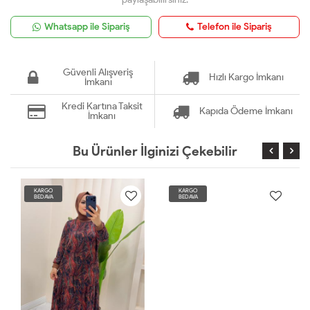
Whatsapp ile Sipariş
Telefon ile Sipariş
Güvenli Alışveriş
Hızlı Kargo İmkanı
İmkanı
Kredi Kartına Taksit
Kapıda Ödeme İmkanı
İmkanı
Bu Ürünler İlginizi Çekebilir
KARGO
KARGO
BEDAVA
BEDAVA