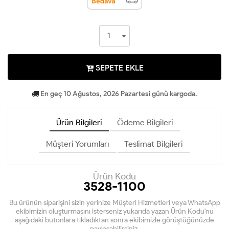
SEPETE EKLE
En geç 10 Ağustos, 2026 Pazartesi günü kargoda.
Ürün Bilgileri
Ödeme Bilgileri
Müşteri Yorumları
Teslimat Bilgileri
Ürün Kodu
3528-1100
Bu ürünün siparişini sizin yerinize Müşteri Hizmetleri veya WhatsApp
ekibimizin oluşturmasını isterseniz yukarıda yazan Ürün Kodu'nu
aşağıdaki butonlara tıkladıktan sonra ekibimizle görüştüğünüzde
paylaşabilirsiniz.