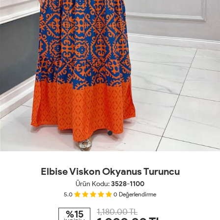
Elbise Viskon Okyanus Turuncu
Ürün Kodu:
3528-1100
5.0
0
Değerlendirme
1,180.00 TL
%15