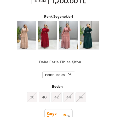
1,200.00
TL
İNDİRİM
Renk Seçenekleri
+
Daha Fazla Elbise Şifon
Beden Tablosu
Beden
38
40
42
44
46