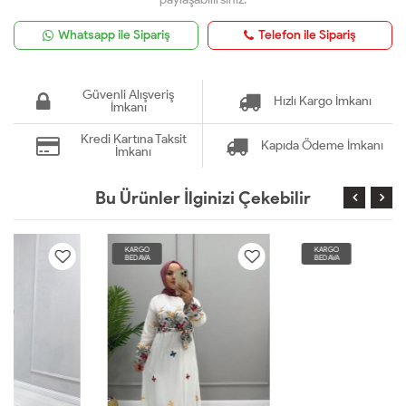
Whatsapp ile Sipariş
Telefon ile Sipariş
Güvenli Alışveriş
Hızlı Kargo İmkanı
İmkanı
Kredi Kartına Taksit
Kapıda Ödeme İmkanı
İmkanı
Bu Ürünler İlginizi Çekebilir
KARGO
KARGO
BEDAVA
BEDAVA