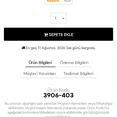
SEPETE EKLE
En geç 11 Ağustos, 2026 Salı günü kargoda.
Ürün Bilgileri
Ödeme Bilgileri
Müşteri Yorumları
Teslimat Bilgileri
Ürün Kodu
3906-403
Bu ürünün siparişini sizin yerinize Müşteri Hizmetleri veya WhatsApp
ekibimizin oluşturmasını isterseniz yukarıda yazan Ürün Kodu'nu
aşağıdaki butonlara tıkladıktan sonra ekibimizle görüştüğünüzde
paylaşabilirsiniz.