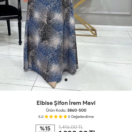
Elbise Şifon İrem Mavi
Ürün Kodu:
3860-500
5.0
0
Değerlendirme
1,416.00 TL
%15