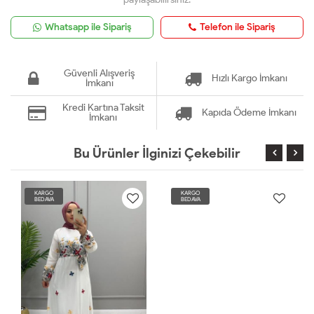
Whatsapp ile Sipariş
Telefon ile Sipariş
Güvenli Alışveriş
Hızlı Kargo İmkanı
İmkanı
Kredi Kartına Taksit
Kapıda Ödeme İmkanı
İmkanı
Bu Ürünler İlginizi Çekebilir
KARGO
KARGO
BEDAVA
BEDAVA