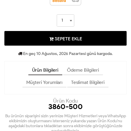
SEPETE EKLE
En geç 10 Ağustos, 2026 Pazartesi günü kargoda.
Ürün Bilgileri
Ödeme Bilgileri
Müşteri Yorumları
Teslimat Bilgileri
Ürün Kodu
3860-500
Bu ürünün siparişini sizin yerinize Müşteri Hizmetleri veya WhatsApp
ekibimizin oluşturmasını isterseniz yukarıda yazan Ürün Kodu'nu
aşağıdaki butonlara tıkladıktan sonra ekibimizle görüştüğünüzde
paylaşabilirsiniz.