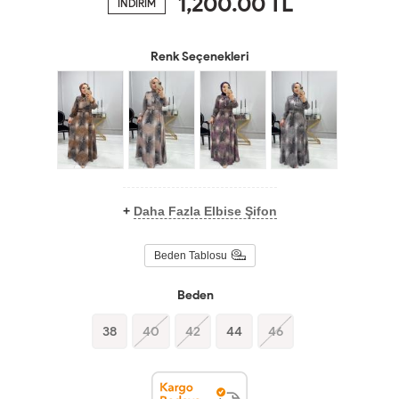
1,200.00
TL
İNDİRİM
Renk Seçenekleri
+
Daha Fazla Elbise Şifon
Beden Tablosu
Beden
38
40
42
44
46