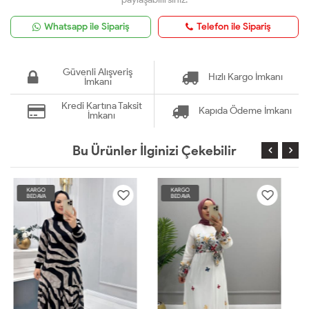
Whatsapp ile Sipariş
Telefon ile Sipariş
Güvenli Alışveriş
Hızlı Kargo İmkanı
İmkanı
Kredi Kartına Taksit
Kapıda Ödeme İmkanı
İmkanı
Bu Ürünler İlginizi Çekebilir
KARGO
KARGO
BEDAVA
BEDAVA