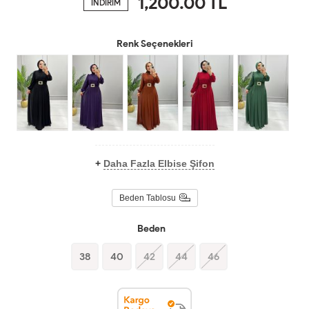
1,200.00
TL
İNDİRİM
Renk Seçenekleri
+
Daha Fazla Elbise Şifon
Beden Tablosu
Beden
38
40
42
44
46