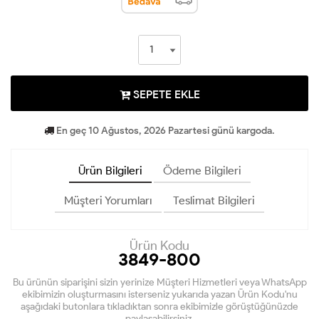
SEPETE EKLE
En geç 10 Ağustos, 2026 Pazartesi günü kargoda.
Ürün Bilgileri
Ödeme Bilgileri
Müşteri Yorumları
Teslimat Bilgileri
Ürün Kodu
3849-800
Bu ürünün siparişini sizin yerinize Müşteri Hizmetleri veya WhatsApp
ekibimizin oluşturmasını isterseniz yukarıda yazan Ürün Kodu'nu
aşağıdaki butonlara tıkladıktan sonra ekibimizle görüştüğünüzde
paylaşabilirsiniz.