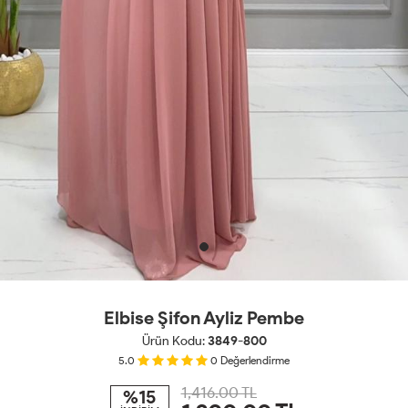
Elbise Şifon Ayliz Pembe
Ürün Kodu:
3849-800
5.0
0
Değerlendirme
1,416.00 TL
%15