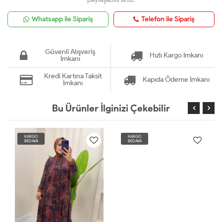
Whatsapp ile Sipariş
Telefon ile Sipariş
Güvenli Alışveriş
Hızlı Kargo İmkanı
İmkanı
Kredi Kartına Taksit
Kapıda Ödeme İmkanı
İmkanı
Bu Ürünler İlginizi Çekebilir
KARGO
KARGO
BEDAVA
BEDAVA