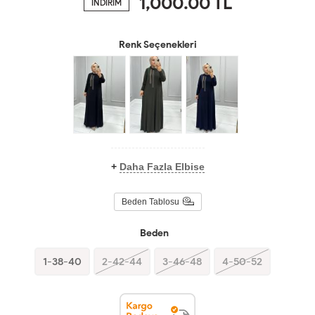
1,000.00
TL
İNDİRİM
Renk Seçenekleri
+
Daha Fazla Elbise
Beden Tablosu
Beden
1-38-40
2-42-44
3-46-48
4-50-52