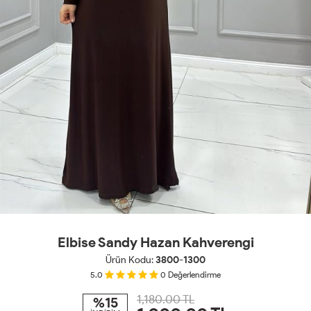
Elbise Sandy Hazan Kahverengi
Ürün Kodu:
3800-1300
5.0
0
Değerlendirme
1,180.00 TL
%15