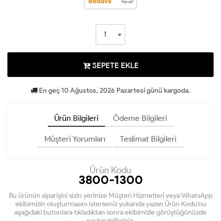
SEPETE EKLE
En geç 10 Ağustos, 2026 Pazartesi günü kargoda.
Ürün Bilgileri
Ödeme Bilgileri
Müşteri Yorumları
Teslimat Bilgileri
Ürün Kodu
3800-1300
Bu ürünün siparişini sizin yerinize Müşteri Hizmetleri veya WhatsApp
ekibimizin oluşturmasını isterseniz yukarıda yazan Ürün Kodu'nu
aşağıdaki butonlara tıkladıktan sonra ekibimizle görüştüğünüzde
paylaşabilirsiniz.