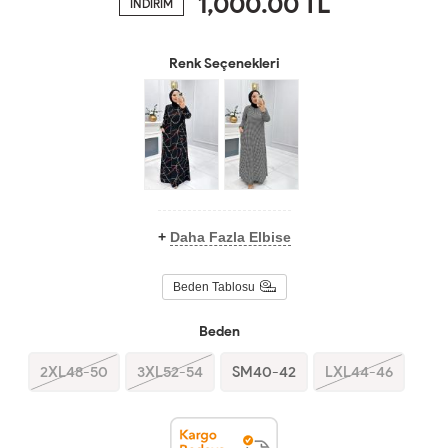
1,000.00
TL
İNDİRİM
Renk Seçenekleri
+
Daha Fazla Elbise
Beden Tablosu
Beden
2XL48-50
3XL52-54
SM40-42
LXL44-46