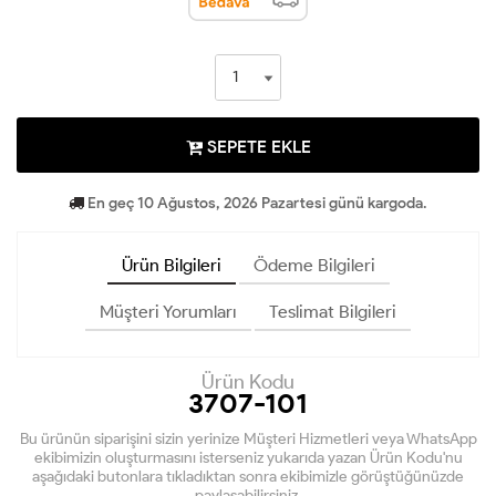
SEPETE EKLE
En geç 10 Ağustos, 2026 Pazartesi günü kargoda.
Ürün Bilgileri
Ödeme Bilgileri
Müşteri Yorumları
Teslimat Bilgileri
Ürün Kodu
3707-101
Bu ürünün siparişini sizin yerinize Müşteri Hizmetleri veya WhatsApp
ekibimizin oluşturmasını isterseniz yukarıda yazan Ürün Kodu'nu
aşağıdaki butonlara tıkladıktan sonra ekibimizle görüştüğünüzde
paylaşabilirsiniz.