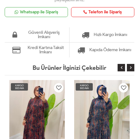
Whatsapp ile Sipariş
Telefon ile Sipariş
Güvenli Alışveriş
Hızlı Kargo İmkanı
İmkanı
Kredi Kartına Taksit
Kapıda Ödeme İmkanı
İmkanı
Bu Ürünler İlginizi Çekebilir
KARGO
KARGO
BEDAVA
BEDAVA