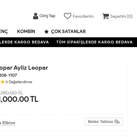
Giriş Yap
Favorilerim
Sepetim [
0
]
ENÇ
KOMBIN
ÇOK SATANLAR
ERDE KARGO BEDAVA
TÜM SİPARİŞLERDE KARGO BEDAVA
T
opar Ayliz Leopar
108-1107
0
Değerlendirme
,180.00 TL
1,000.00
TL
Beden Tablosu
 Elbise