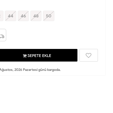
2
44
46
48
50
SEPETE EKLE
Ağustos, 2026 Pazartesi günü kargoda.