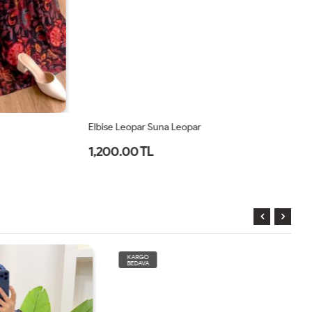
Elbise Leopar Suna Leopar
El
1,200.00 TL
2
KARGO
BEDAVA