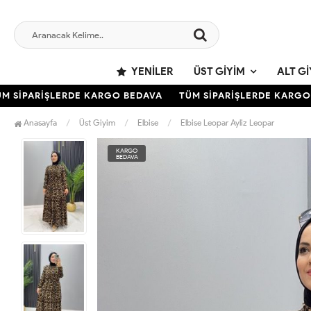
YENILER
ÜST GIYIM
ALT GI
SİPARİŞLERDE KARGO BEDAVA
TÜM SİPARİŞLERDE KARGO B
Anasayfa
Üst Giyim
Elbise
Elbise Leopar Ayliz Leopar
KARGO
BEDAVA