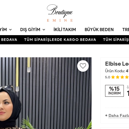
YIM
DIŞ GIYIM
İKILI TAKIM
BÜYÜK BEDEN
TR
EDAVA
TÜM SİPARİŞLERDE KARGO BEDAVA
TÜM SİPARİŞL
Elbise Le
Ürün Kodu:
4
5.0
1
%15
İNDİRİM
+
Daha Fazla