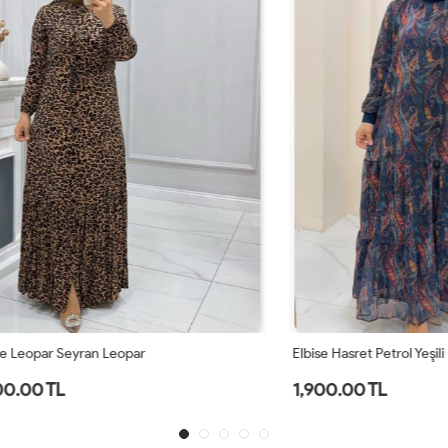
r Seyran Leopar
Elbise Hasret Petrol Yeşili
TL
1,900.00 TL