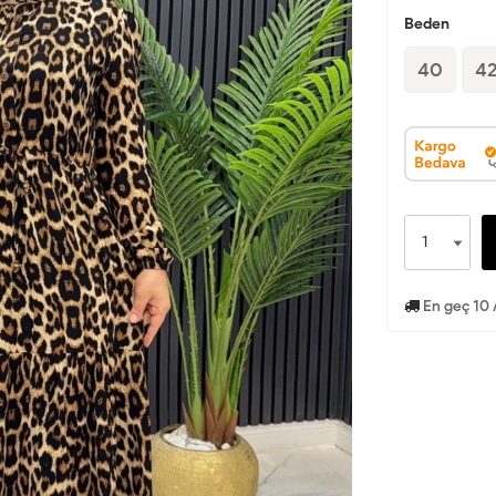
Beden
40
4
En geç 10 