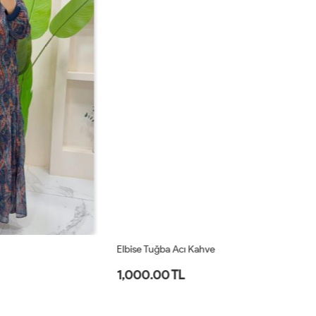
Elbise Tuğba Acı Kahve
El
1,000.00 TL
1