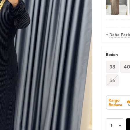
+
Daha Fazla
Beden
38
4
56