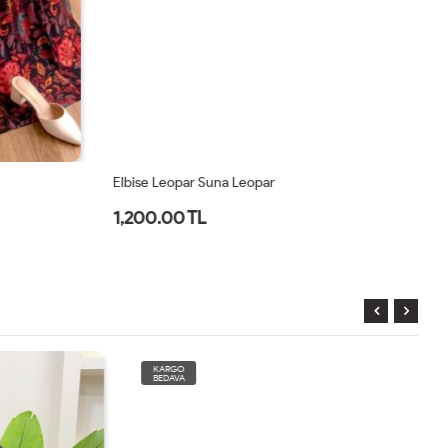
Elbise Leopar Suna Leopar
El
1,200.00 TL
2
KARGO
BEDAVA