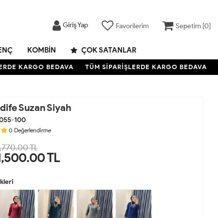
Giriş Yap
Favorilerim
Sepetim [
0
]
ENÇ
KOMBIN
ÇOK SATANLAR
DE KARGO BEDAVA
TÜM SİPARİŞLERDE KARGO BEDAVA
TÜ
dife Suzan Siyah
055-100
0
Değerlendirme
,770.00 TL
1,500.00
TL
leri