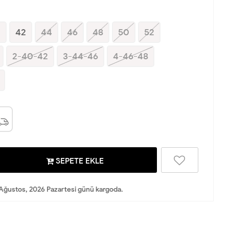
0
42
44
46
48
50
52
2-40-42
3-44-46
4-46-48
SEPETE EKLE
Ağustos, 2026 Pazartesi günü kargoda.