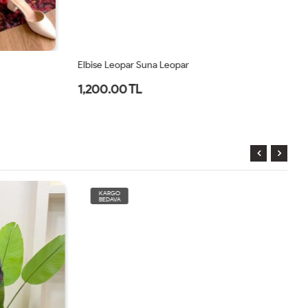
Elbise Leopar Suna Leopar
El
1,200.00 TL
2
KARGO
BEDAVA