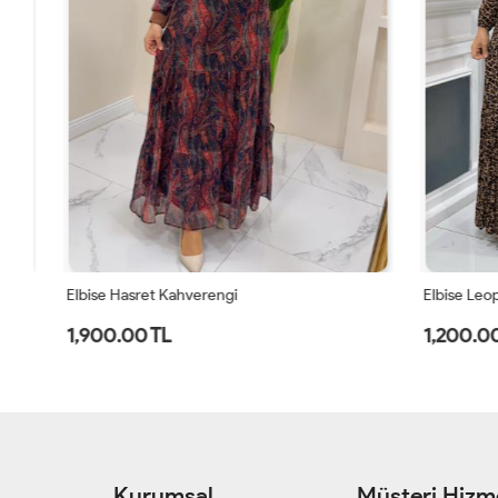
Elbise Hasret Kahverengi
Elbise Leopa
1,900.00 TL
1,200.00 
Kurumsal
Müşteri Hizme