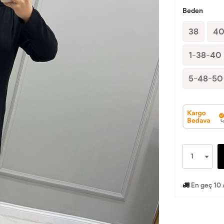
Beden
38
4
1-38-40
5-48-50
En geç 10 