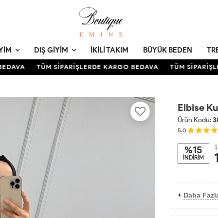
YIM
DIŞ GIYIM
İKILI TAKIM
BÜYÜK BEDEN
TR
DAVA
TÜM SİPARİŞLERDE KARGO BEDAVA
TÜM SİPARİŞLER
Elbise K
Ürün Kodu:
3
5.0
1
%15
İNDİRİM
+
Daha Fazla