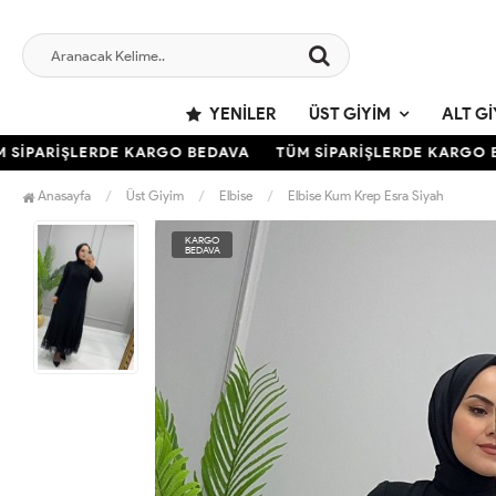
YENILER
ÜST GIYIM
ALT GI
İPARİŞLERDE KARGO BEDAVA
TÜM SİPARİŞLERDE KARGO BE
Anasayfa
Üst Giyim
Elbise
Elbise Kum Krep Esra Siyah
KARGO
BEDAVA