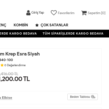
Giriş Yap
Favorilerim
Sepetim [
0
]
ENÇ
KOMBIN
ÇOK SATANLAR
DE KARGO BEDAVA
TÜM SİPARİŞLERDE KARGO BEDAVA
TÜ
um Krep Esra Siyah
840-100
0
Değerlendirme
,416.00 TL
1,200.00
TL
Beden Tablosu
 Elbise