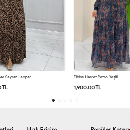
r Seyran Leopar
Elbise Hasret Petrol Yeşili
TL
1,900.00 TL
tleri
Hızlı Erişim
Popüler Katego