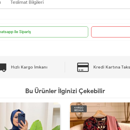
ı
Teslimat Bilgileri
atsapp ile Sipariş
Hızlı Kargo İmkanı
Kredi Kartına Taks
Bu Ürünler İlginizi Çekebilir
KARGO
BEDAVA