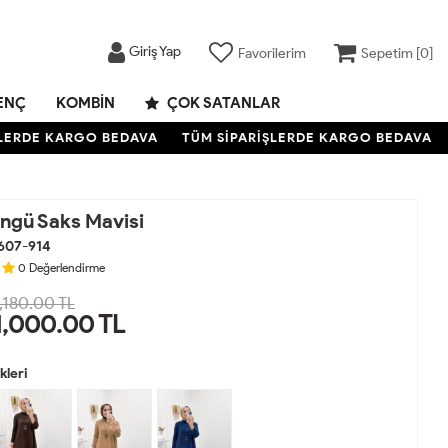
Giriş Yap
Favorilerim
Sepetim [
0
]
ENÇ
KOMBIN
ÇOK SATANLAR
RDE KARGO BEDAVA
TÜM SİPARİŞLERDE KARGO BEDAVA
T
engü Saks Mavisi
607-914
0
Değerlendirme
,180.00 TL
1,000.00
TL
leri