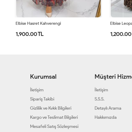
Elbise Hasret Kahverengi
Elbise Leopa
1,900.00 TL
1,200.00 
Kurumsal
Müşteri Hizme
İletişim
İletişim
Sipariş Takibi
S.S.S.
Gizlilik ve Kvkk Bilgileri
Detaylı Arama
Kargo ve Teslimat Bilgileri
Hakkımızda
Mesafeli Satış Sözleşmesi