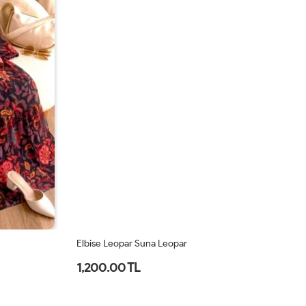
Elbise Leopar Suna Leopar
El
1,200.00 TL
2