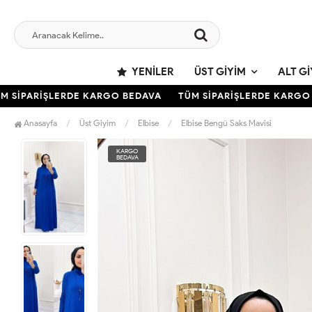
YENILER
ÜST GIYIM
ALT GI
SİPARİŞLERDE KARGO BEDAVA
TÜM SİPARİŞLERDE KARGO B
Anasayfa
Üst Giyim
Elbise
Elbise Bengü Saks Mavisi
KARGO
BEDAVA