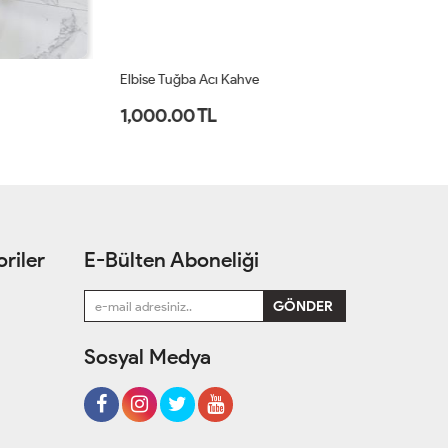
Elbise Tuğba Acı Kahve
El
1,000.00 TL
1
riler
E-Bülten Aboneliği
Sosyal Medya