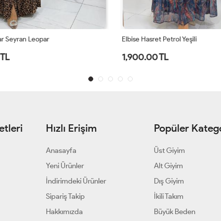
r Seyran Leopar
Elbise Hasret Petrol Yeşili
TL
1,900.00 TL
tleri
Hızlı Erişim
Popüler Katego
Anasayfa
Üst Giyim
Yeni Ürünler
Alt Giyim
İndirimdeki Ürünler
Dış Giyim
Sipariş Takip
İkili Takım
Hakkımızda
Büyük Beden