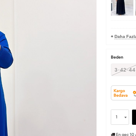
+
Daha Fazla
Beden
3-42-44
En geç 10 