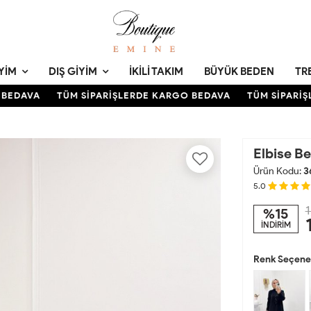
YIM
DIŞ GIYIM
İKILI TAKIM
BÜYÜK BEDEN
TR
EDAVA
TÜM SİPARİŞLERDE KARGO BEDAVA
TÜM SİPARİŞLE
Elbise B
Ürün Kodu:
3
5.0
1
%15
İNDİRİM
Renk Seçenek