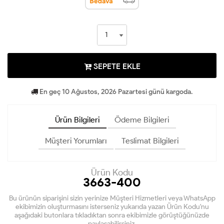
SEPETE EKLE
En geç 10 Ağustos, 2026 Pazartesi günü kargoda.
Ürün Bilgileri
Ödeme Bilgileri
Müşteri Yorumları
Teslimat Bilgileri
Ürün Kodu
3663-400
Bu ürünün siparişini sizin yerinize Müşteri Hizmetleri veya WhatsApp
ekibimizin oluşturmasını isterseniz yukarıda yazan Ürün Kodu'nu
aşağıdaki butonlara tıkladıktan sonra ekibimizle görüştüğünüzde
paylaşabilirsiniz.