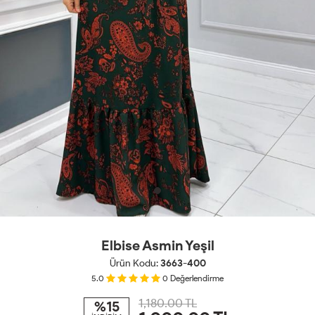
Elbise Asmin Yeşil
Ürün Kodu:
3663-400
5.0
0
Değerlendirme
1,180.00 TL
%15