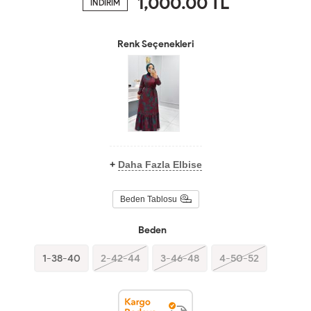
1,000.00
TL
İNDİRİM
Renk Seçenekleri
+
Daha Fazla Elbise
Beden Tablosu
Beden
1-38-40
2-42-44
3-46-48
4-50-52