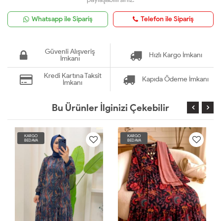
Whatsapp ile Sipariş
Telefon ile Sipariş
Güvenli Alışveriş
Hızlı Kargo İmkanı
İmkanı
Kredi Kartına Taksit
Kapıda Ödeme İmkanı
İmkanı
Bu Ürünler İlginizi Çekebilir
KARGO
KARGO
BEDAVA
BEDAVA