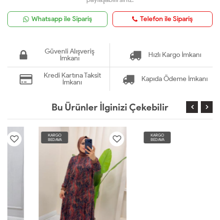
Whatsapp ile Sipariş
Telefon ile Sipariş
Güvenli Alışveriş
Hızlı Kargo İmkanı
İmkanı
Kredi Kartına Taksit
Kapıda Ödeme İmkanı
İmkanı
Bu Ürünler İlginizi Çekebilir
KARGO
KARGO
BEDAVA
BEDAVA