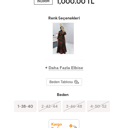
1,000.00
TL
İNDİRİM
Renk Seçenekleri
+
Daha Fazla Elbise
Beden Tablosu
Beden
1-38-40
2-42-44
3-46-48
4-50-52