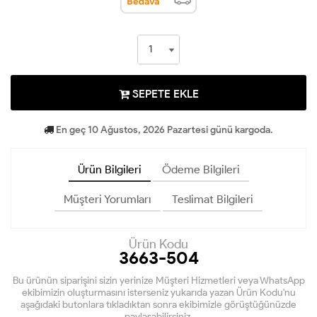
SEPETE EKLE
En geç 10 Ağustos, 2026 Pazartesi günü kargoda.
Ürün Bilgileri
Ödeme Bilgileri
Müşteri Yorumları
Teslimat Bilgileri
Ürün Kodu
3663-504
Bu ürünün siparişini sizin yerinize Müşteri Hizmetleri veya WhatsApp
ekibimizin oluşturmasını isterseniz yukarıda yazan Ürün Kodu'nu
aşağıdaki butonlara tıkladıktan sonra ekibimizle görüştüğünüzde
paylaşabilirsiniz.